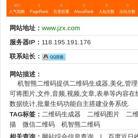
957
0
0
0
0
0
人气指数
PageRank
百度权重
AlexaRank
入站次数
出站次数
网站地址：
www.jzx.com
服务器IP：
118.195.191.176
联系站长：
网站描述：
机智熊二维码提供二维码生成器,美化,管理
可将图片,文件,音频,视频,文章,表单等内容
数据统计,批量生码功能自主搭建业务系统.
TAG标签：
二维码生成器
二维码图片
二
描
微信二维码
机智熊二维码
相关查询：
网站综合信息查询
|
百度近日