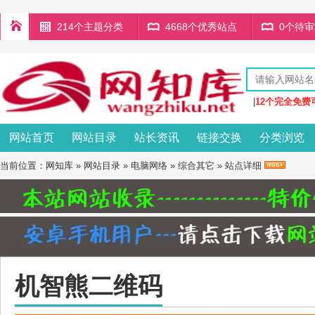
214个主题分类
4668个优秀站点
0个待
|
12个完全免费
网站首页
网站目录
站长资讯
链接交换
分类浏览
当前位置：
网知库
»
网站目录
»
电脑网络
»
综合其它
» 站点详细
机智熊二维码