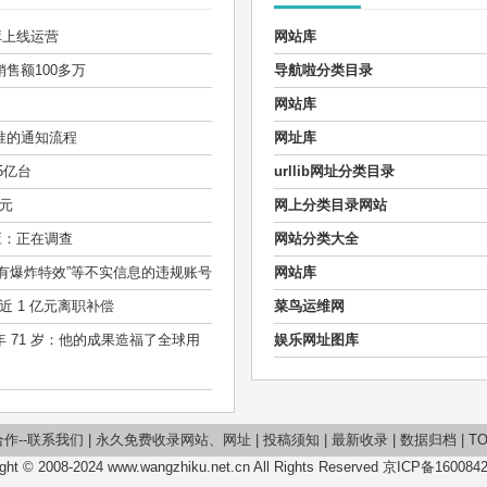
库上线运营
网站库
售额100多万
导航啦分类目录
网站库
准的通知流程
网址库
35亿台
urllib网址分类目录
亿元
网上分类目录网站
应：正在调查
网站分类大全
」有爆炸特效”等不实信息的违规账号
网站库
近 1 亿元离职补偿
菜鸟运维网
，享年 71 岁：他的成果造福了全球用
娱乐网址图库
作--联系我们
|
永久免费收录网站、网址
|
投稿须知
|
最新收录
|
数据归档
|
T
ght © 2008-2024 www.wangzhiku.net.cn All Rights Reserved
京ICP备1600842