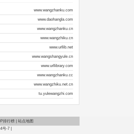
www.wangzhanku.com
www.daohangla.com
www.wangzhanku.cn
www.wangzhiku.cn
www.urllib.net
www.wangshangyule.cn
www.urllibrary.com
www.wangzhanku.cc
www.wangzhiku.net.cn
tu.yulewangzhi.com
OP排行榜
|
站点地图
4号-7
|