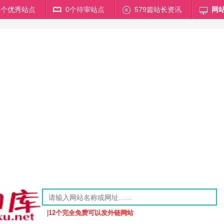
68个优秀站点
0个待审站点
579篇站长资讯
网
|
12个完全免费可以发外链网站