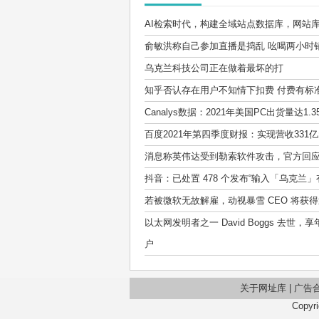
AI检索时代，构建全域站点数据库，网站
俞敏洪称自己参加直播是捣乱 吆喝两小时销
乌克兰科技公司正在做着最坏的打
知乎否认存在用户不知情下扣费 付费有标
Canalys数据：2021年美国PC出货量达1.
百度2021年第四季度财报：实现营收331
消息称英伟达受到勒索软件攻击，官方回
抖音：已处置 478 个发布“输入「乌克兰
若被微软无故解雇，动视暴雪 CEO 将获得
以太网发明者之一 David Boggs 去世
户
关于网址库
|
广告合
Copyri