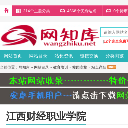
214个主题分类
4668个优秀站点
0个待
|
12个完全免费
网站首页
网站目录
站长资讯
链接交换
分类浏览
当前位置：
网知库
»
网站目录
»
教育培训
»
校园高校
» 站点详细
江西财经职业学院