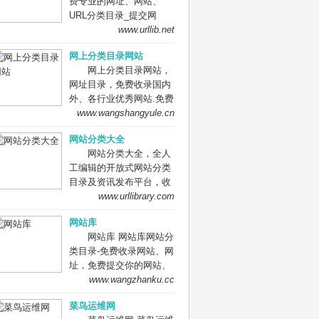
费专业的网址、网站、
网站、信息资源；加入网
URL分类目录_提交网
址库让我们共同成长。网
址、网站、URL到我们的
www.urllib.net
址库!网址酷！上网，您需
网站。
要网址库! 网址大全，实
网上分类目录网站
用网址一网打尽！
网上分类目录网站，
网址目录，免费收录国内
外、各行业优秀网站.免费
收录网站、网址，免费提
www.wangshangyule.cn
交你的网站.
网站分类大全
网站分类大全，全人
工编辑的开放式网站分类
目录及资讯发布平台，收
录国内外、各行业优秀网
www.urllibrary.com
站，旨在为用户提供网站
网站库
分类目录网站检索、优秀
网站库 网站库网站分
网站目录参考、网站优化
类目录-免费收录网站、网
推广及互联网资讯服务。
址，免费提交你的网站、
网址到网站库,网站免费收
www.wangzhanku.cc
录,网址提交,网址提交入
菜鸟运维网
口,网站网址大全，