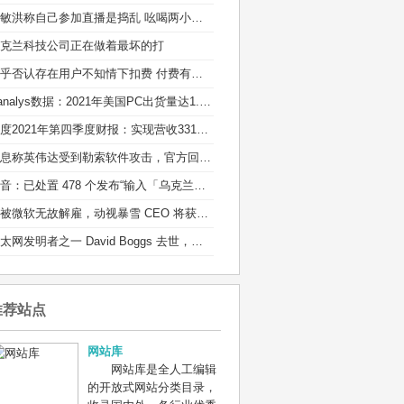
俞敏洪称自己参加直播是捣乱 吆喝两小时销售额100多万
克兰科技公司正在做着最坏的打
知乎否认存在用户不知情下扣费 付费有标准的通知流程
Canalys数据：2021年美国PC出货量达1.35亿台
百度2021年第四季度财报：实现营收331亿元
消息称英伟达受到勒索软件攻击，官方回应：正在调查
抖音：已处置 478 个发布“输入「乌克兰」有爆炸特效”等不实信息的违规账号
若被微软无故解雇，动视暴雪 CEO 将获得近 1 亿元离职补偿
以太网发明者之一 David Boggs 去世，享年 71 岁：他的成果造福了全球用户
推荐站点
网站库
网站库是全人工编辑
的开放式网站分类目录，