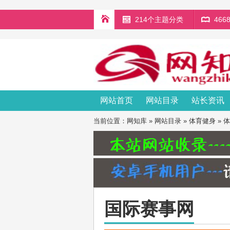
214个主题分类
46
网站首页
网站目录
站长资讯
当前位置：
网知库
»
网站目录
»
体育健身
»
体
国际赛事网