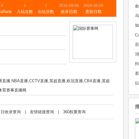
0
0
1
2016-09-08
2026-08-06
xaRank
入站次数
出站次数
收录日期
更新日期
乌
播,NBA直播,CCTV直播,英超直播,欧冠直播,CBA直播,英超
体育赛事直播网
近日收录查询
|
友情链接查询
|
360权重查询