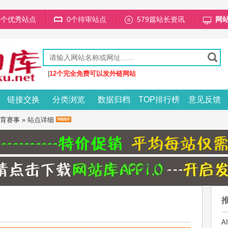
68个优秀站点
0个待审站点
579篇站长资讯
网
|
12个完全免费可以发外链网站
链接交换
分类浏览
数据归档
TOP排行榜
意见反馈
育赛事
» 站点详细