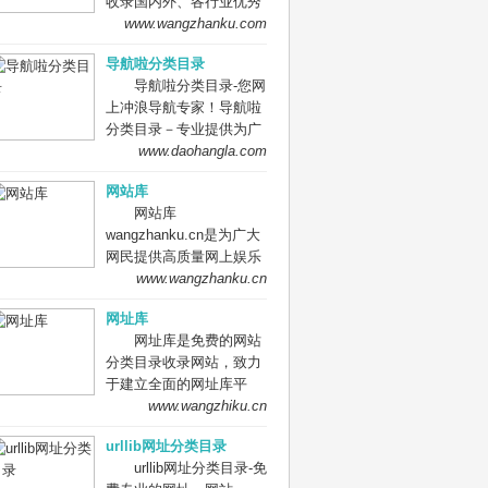
收录国内外、各行业优秀
网站，旨在为用户提供更
www.wangzhanku.com
全面的网站分类目录检
导航啦分类目录
索、优秀网站参考、网站
导航啦分类目录-您网
推广服务、网站黄页、网
上冲浪导航专家！导航啦
上娱乐冲浪导航网站。
分类目录－专业提供为广
大站长收录的开放式网站
www.daohangla.com
分类目录平台，收集国内
网站库
外、各行业优秀正规网站,
网站库
全人工编辑收录，为百
wangzhanku.cn是为广大
度、谷歌、有道、搜狗、
网民提供高质量网上娱乐
必应等搜索引擎提供索引
冲浪导航网站，汇聚众多
www.wangzhanku.cn
参考, 同时也是站长推广
高质量娱乐、工作、学习
网站值得信任选择的平
网址库
等网站让广大网民轻松畅
台。
网址库是免费的网站
游互联网，同时面向广大
分类目录收录网站，致力
互联网站长提供免费的网
于建立全面的网址库平
址收录、免费网站收录、
台：免费收录网站、网
www.wangzhiku.cn
免费外链平台。
址；收录国内外各行业优
urllib网址分类目录
秀的网站网址,让你轻松畅
urllib网址分类目录-免
游互联网，找到您想要的