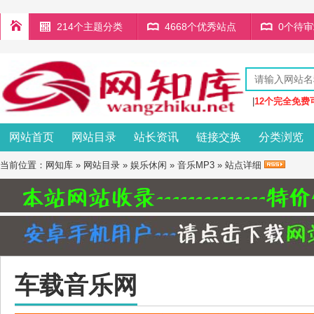
214个主题分类
4668个优秀站点
0个待
|
12个完全免费
网站首页
网站目录
站长资讯
链接交换
分类浏览
当前位置：
网知库
»
网站目录
»
娱乐休闲
»
音乐MP3
» 站点详细
车载音乐网