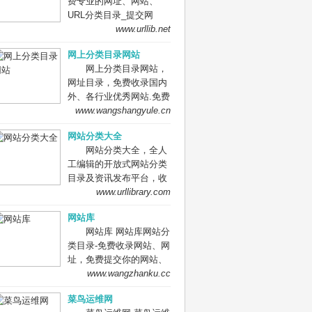
费专业的网址、网站、
网站、信息资源；加入网
URL分类目录_提交网
址库让我们共同成长。网
址、网站、URL到我们的
www.urllib.net
址库!网址酷！上网，您需
网站。
要网址库! 网址大全，实
网上分类目录网站
用网址一网打尽！
网上分类目录网站，
网址目录，免费收录国内
外、各行业优秀网站.免费
收录网站、网址，免费提
www.wangshangyule.cn
交你的网站.
网站分类大全
网站分类大全，全人
工编辑的开放式网站分类
目录及资讯发布平台，收
录国内外、各行业优秀网
www.urllibrary.com
站，旨在为用户提供网站
网站库
分类目录网站检索、优秀
网站库 网站库网站分
网站目录参考、网站优化
类目录-免费收录网站、网
推广及互联网资讯服务。
址，免费提交你的网站、
网址到网站库,网站免费收
www.wangzhanku.cc
录,网址提交,网址提交入
菜鸟运维网
口,网站网址大全，