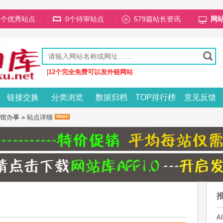
68个优秀站点
0个待审站点
579篇站长资讯
网
|
12个完全免费可以发外链网站
链接交换
分类浏览
数据归档
TOP排行榜
意见反馈
馆办事
» 站点详细