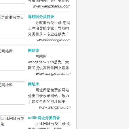
收录国内外、各行业优秀
网站，旨在为用户提供更
www.wangzhanku.com
全面的网站分类目录检
导航啦分类目录
索、优秀网站参考、网站
导航啦分类目录-您网
推广服务、网站黄页、网
上冲浪导航专家！导航啦
上娱乐冲浪导航网站。
分类目录－专业提供为广
大站长收录的开放式网站
www.daohangla.com
分类目录平台，收集国内
网站库
外、各行业优秀正规网站,
网站库
全人工编辑收录，为百
wangzhanku.cn是为广大
度、谷歌、有道、搜狗、
网民提供高质量网上娱乐
必应等搜索引擎提供索引
冲浪导航网站，汇聚众多
www.wangzhanku.cn
参考, 同时也是站长推广
高质量娱乐、工作、学习
网站值得信任选择的平
网址库
等网站让广大网民轻松畅
台。
网址库是免费的网站
游互联网，同时面向广大
分类目录收录网站，致力
互联网站长提供免费的网
于建立全面的网址库平
址收录、免费网站收录、
台：免费收录网站、网
www.wangzhiku.cn
免费外链平台。
址；收录国内外各行业优
urllib网址分类目录
秀的网站网址,让你轻松畅
urllib网址分类目录-免
游互联网，找到您想要的