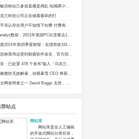
俞敏洪称自己参加直播是捣乱 吆喝两小时销售额100多万
克兰科技公司正在做着最坏的打
知乎否认存在用户不知情下扣费 付费有标准的通知流程
Canalys数据：2021年美国PC出货量达1.35亿台
百度2021年第四季度财报：实现营收331亿元
消息称英伟达受到勒索软件攻击，官方回应：正在调查
抖音：已处置 478 个发布“输入「乌克兰」有爆炸特效”等不实信息的违规账号
若被微软无故解雇，动视暴雪 CEO 将获得近 1 亿元离职补偿
以太网发明者之一 David Boggs 去世，享年 71 岁：他的成果造福了全球用户
推荐站点
网站库
网站库是全人工编辑
的开放式网站分类目录，