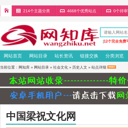
214个主题分类
4668个优秀站点
0个待
|
12个完全免费
网站首页
网站目录
站长资讯
链接交换
分类浏览
当前位置：
网知库
»
网站目录
»
社会文化
»
历史人文
» 站点详细
中国梁祝文化网