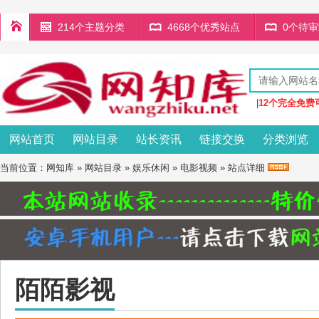
214个主题分类
4668个优秀站点
0个待
|
12个完全免费
网站首页
网站目录
站长资讯
链接交换
分类浏览
当前位置：
网知库
»
网站目录
»
娱乐休闲
»
电影视频
» 站点详细
陌陌影视