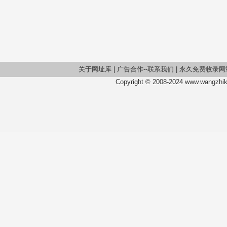
关于网址库
|
广告合作--联系我们
|
永久免费收录网
Copyright © 2008-2024 www.wangzhiku