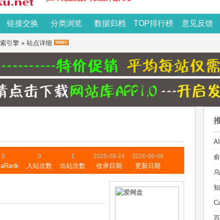
链接交换
分类浏览
数据归档
TOP排行榜
意见反馈
索引擎
» 站点详细
0
0
1
2025-08-24
2026-08-08
xaRank
入站次数
出站次数
收录日期
更新日期
乌