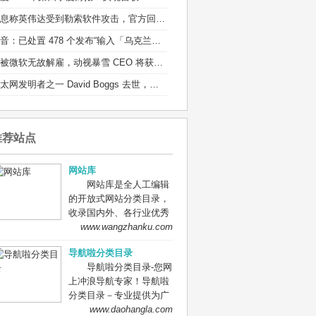
消息称英伟达受到勒索软件攻击，官方回应：正在调查
抖音：已处置 478 个发布“输入「乌克兰」有爆炸特效”等不实信息的违规账号
若被微软无故解雇，动视暴雪 CEO 将获得近 1 亿元离职补偿
以太网发明者之一 David Boggs 去世，享年 71 岁：他的成果造福了全球用户
推荐站点
网站库
网站库是全人工编辑
的开放式网站分类目录，
收录国内外、各行业优秀
网站，旨在为用户提供更
www.wangzhanku.com
全面的网站分类目录检
导航啦分类目录
索、优秀网站参考、网站
导航啦分类目录-您网
推广服务、网站黄页、网
上冲浪导航专家！导航啦
上娱乐冲浪导航网站。
分类目录－专业提供为广
大站长收录的开放式网站
www.daohangla.com