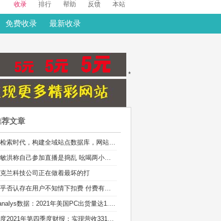
收录
排行
帮助
反馈
本站
免费收录
最新收录
*
推荐文章
AI检索时代，构建全域站点数据库，网站库上线运营
俞敏洪称自己参加直播是捣乱 吆喝两小时销售额100多万
克兰科技公司正在做着最坏的打
知乎否认存在用户不知情下扣费 付费有标准的通知流程
Canalys数据：2021年美国PC出货量达1.35亿台
百度2021年第四季度财报：实现营收331亿元