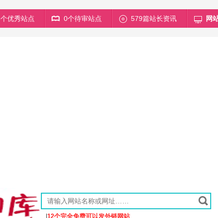
68个优秀站点
0个待审站点
579篇站长资讯
网
|
12个完全免费可以发外链网站