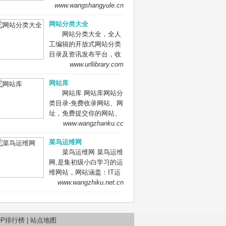
收录网站、网址，免费提
www.wangshangyule.cn
交你的网站.
网站分类大全
网站分类大全，全人
工编辑的开放式网站分类
目录及资讯发布平台，收
录国内外、各行业优秀网
www.urllibrary.com
站，旨在为用户提供网站
网站库
分类目录网站检索、优秀
网站库 网站库网站分
网站目录参考、网站优化
类目录-免费收录网站、网
推广及互联网资讯服务。
址，免费提交你的网站、
网址到网站库,网站免费收
www.wangzhanku.cc
录,网址提交,网址提交入
菜鸟运维网
口,网站网址大全，
菜鸟运维网 菜鸟运维
网,是集初级小白学习的运
维网站，网站涵盖：IT运
维,系统运维
www.wangzhiku.net.cn
windows,linux,mac os, 网
络运维,开源CMS,IT规章
制度,科技信息等。
OP排行榜
|
站点地图