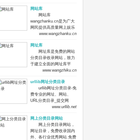
分类目录平台，收集国内
网站库
外、各行业优秀正规网站,
网站库
全人工编辑收录，为百
wangzhanku.cn是为广大
度、谷歌、有道、搜狗、
网民提供高质量网上娱乐
必应等搜索引擎提供索引
冲浪导航网站，汇聚众多
www.wangzhanku.cn
参考, 同时也是站长推广
高质量娱乐、工作、学习
网站值得信任选择的平
网址库
等网站让广大网民轻松畅
台。
网址库是免费的网站
游互联网，同时面向广大
分类目录收录网站，致力
互联网站长提供免费的网
于建立全面的网址库平
址收录、免费网站收录、
台：免费收录网站、网
www.wangzhiku.cn
免费外链平台。
址；收录国内外各行业优
urllib网址分类目录
秀的网站网址,让你轻松畅
urllib网址分类目录-免
游互联网，找到您想要的
费专业的网址、网站、
网站、信息资源；加入网
URL分类目录_提交网
址库让我们共同成长。网
址、网站、URL到我们的
www.urllib.net
址库!网址酷！上网，您需
网站。
要网址库! 网址大全，实
网上分类目录网站
用网址一网打尽！
网上分类目录网站，
网址目录，免费收录国内
外、各行业优秀网站.免费