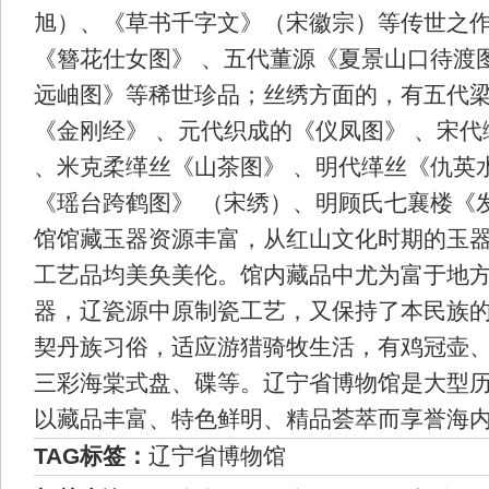
旭）、《草书千字文》（宋徽宗）等传世之
《簪花仕女图》 、五代董源《夏景山口待渡
远岫图》等稀世珍品；丝绣方面的，有五代
《金刚经》 、元代织成的《仪凤图》 、宋
、米克柔缂丝《山茶图》 、明代缂丝《仇英
《瑶台跨鹤图》 （宋绣）、明顾氏七襄楼《
馆馆藏玉器资源丰富，从红山文化时期的玉
工艺品均美奂美伦。馆内藏品中尤为富于地
器，辽瓷源中原制瓷工艺，又保持了本民族
契丹族习俗，适应游猎骑牧生活，有鸡冠壶
三彩海棠式盘、碟等。辽宁省博物馆是大型
以藏品丰富、特色鲜明、精品荟萃而享誉海
TAG标签：
辽宁省博物馆