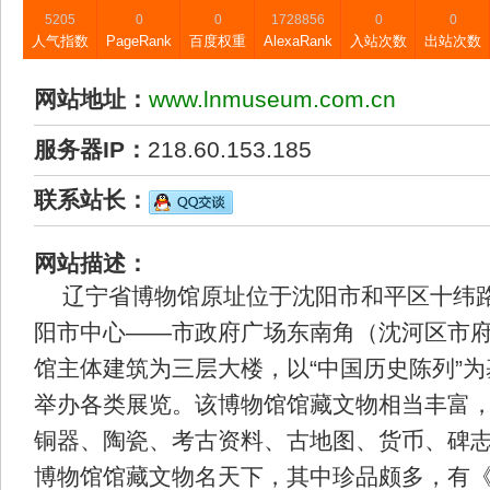
5205
0
0
1728856
0
0
人气指数
PageRank
百度权重
AlexaRank
入站次数
出站次数
网站地址：
www.lnmuseum.com.cn
服务器IP：
218.60.153.185
联系站长：
网站描述：
辽宁省博物馆原址位于沈阳市和平区十纬路
阳市中心——市政府广场东南角（沈河区市府大
馆主体建筑为三层大楼，以“中国历史陈列”
举办各类展览。该博物馆馆藏文物相当丰富
铜器、陶瓷、考古资料、古地图、货币、碑志
博物馆馆藏文物名天下，其中珍品颇多，有《