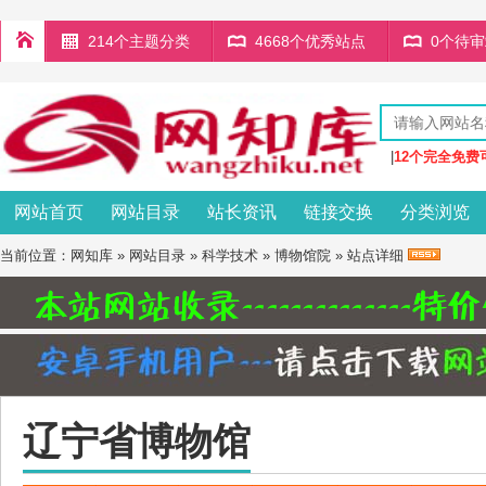
214个主题分类
4668个优秀站点
0个待
|
12个完全免费
网站首页
网站目录
站长资讯
链接交换
分类浏览
当前位置：
网知库
»
网站目录
»
科学技术
»
博物馆院
» 站点详细
辽宁省博物馆