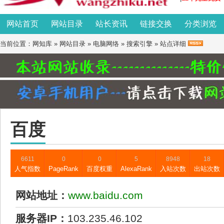
网站首页
网站目录
站长资讯
链接交换
分类浏览
当前位置：
网知库
»
网站目录
»
电脑网络
»
搜索引擎
» 站点详细
百度
6611
0
0
5
8948
18
人气指数
PageRank
百度权重
AlexaRank
入站次数
出站次数
网站地址：
www.baidu.com
服务器IP：
103.235.46.102