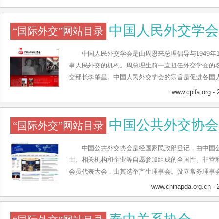
进国内外学界的交流，服务于国家的外交外事工作和
播的枢纽和学术交流中心，沟通实务界和理论界的桥
中国人民外交学会
“国际外交”网站目录
界的纽带。
中国人民外交学会是由周恩来总理倡导与1949年
事人民外交的机构。周总理生前一直担任外交学会的
交部长李肇星。中国人民外交学会的宗旨是促进各国
民之间的友谊，建议中国与其他世界各国的良好关系
www.cpifa.org
- 
作。 在我们的网站上您可以找到学会最新的一些动态
领导人发表的演讲信息等。我们队公会发生的相关人
中国公共外交协会
“国际外交”网站目录
信息中刊登。相关的国事访问以及外交新闻您也可以
提供更多的学会专题，论坛等方面的介绍。 您可以通
置，学会章程，简介，历史发展以及各位历任会长进
中国公共外交协会是经国家民政部登记，由中国
到学会相关的文本，图片以及视频资料。
士、相关机构和企业等自愿参加组成的全国性、非营
会员代表大会，由其选举产生理事会。设立常务理事
职能。协会秘书处为日常执行机构，下设办公室、规
www.chinapda.org.cn
- 
中国公共外交协会旨在通过提供专业咨询、协调服务
发挥民间渠道作用，推动中国公共外交事业发展，以
的相互了解和友谊，向世界展示中国文明、民主、开