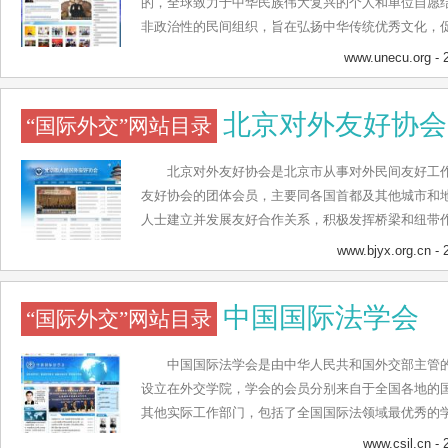
共外交方式，加深中国与世界各国人民的相互了解、
的，全球致力于中华民族伟大复兴的个人和单位自愿
和政治影响力，向世界各国人民展示一个爱好和平、
非政治性的民间组织，旨在弘扬中华传统优秀文化，
协会主要团结全球华人、华侨和华裔，为人类和平友
www.unecu.org
- 
扬中华优秀传统文化，兼容并蓄人类一切文明成果，
世界大同；鼓励和支持全球华人、华侨以及华裔积极
北京对外友好协会
“国际外交”网站目录
平共处，共同创造进步和谐之理想社会；团结一切可
全球的权益；积极筹措世界华人基金，开展扶贫济困
北京对外友好协会是北京市从事对外民间友好工
友好协会的团体会员，主要同各国首都及其他城市和
人士建立并发展友好合作关系，积极发挥桥梁和纽带
服务；促进民间对外经济、贸易合作，推动国内外的
www.bjyx.org.cn
- 
务；举办文化、体育、教育、科技等领域的国际民间
国际交往，派出和接待民间团体和各界人士进行友好
中国国际法学会
“国际外交”网站目录
览，开展民间对外交流，为把首都建设成为繁荣、文
北京对外友好协会目前已与世界上60多个国家的220
进北京人民同世界各国人民之间的了解和友谊，促进
中国国际法学会是由中华人民共和国外交部主管
方位、多层次、宽领域的民间对外友好工作，为建设
设立在外交学院，学会的会员分别来自于全国各地的
其他实际工作部门，包括了全国国际法领域最优秀的
会章程，通过组织多种形式的活动，促进国际法在中
www.csil.cn
- 