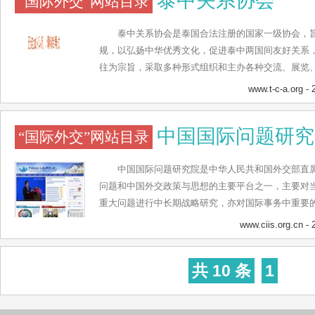
泰中关系协会
“国际外交”网站目录
发展营造良好的国际环境。
泰中关系协会是泰国合法注册的国家一级协会，
规，以弘扬中华优秀文化，促进泰中两国间友好关系
往为宗旨，采取多种形式组织和主办各种交流、展览
护会员之尊严，团结、互助、友爱、携手共进。泰中
www.t-c-a.org
- 
表大会，会员代表大会选举产生理事会，理事会选举
选举一次，必要时可以提前或延期开。理事会不定期
中国国际问题研究
“国际外交”网站目录
员代表大会的职责是审议工作报告，修改本会章程，
年。
中国国际问题研究院是中华人民共和国外交部直
问题和中国外交政策与思想的主要平台之一，主要对
重大问题进行中长期战略研究，亦对国际事务中重要
提出意见和建议，以供决策参考。中国国际问题研究
www.ciis.org.cn
- 
欧盟研究所、发展中国家研究所、欧亚研究所、国际
所7个研究部门，另设有对外联络处、科研处等单位
共 10 条
1
国太平洋经济合作全国委员会、亚太安全合作理事会
学术交流基金会及中国军控与裁军协会4个挂靠机构。