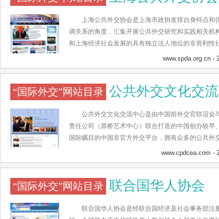
上海公共外交协会是上海市政协发挥自身特点和
调关系的角度，汇集开展公共外交研究和实践相关机
和上海经济社会发展的具有独立法人地位的非营利性
宣工作的重要组成部分，在中共上海市委外事外宣工
www.spda.org.cn
- 
协会主管单位是上海市政协办公厅。上海公共外交协
的企事业单位、社会团体和个人，促进公共外交研究
公共外交文化交流
“国际外交”网站目录
作交流，服务国家整体外交大局和上海经济社会发展
的形象，为上海发展争取良好的国际环境贡献力量。
公共外交文化交流中心是由中国前外交官联谊会
责任公司（原桥艺术中心）联合打造的中国创办较早
国际瞩目的中国非官方外交平台，拥有众多的公共外
了具有一定国际影响的公共外交及颇具人文色彩的文
www.cpdcea.com
- 
充分利用中国桥缘公共外交文化交流有限公司相关资
外交文化交流中心作为中国公共外交的先行者、推动者
联合国华人协会
“国际外交”网站目录
让世界了解中国”为目标，以“尊重、理解、共融”为
展，打造具有国际影响力的公共外交平台；以弘扬中华
潜入夜，润物细无声”之功效，通过文化交流、艺术交
联合国华人协会是经联合国经济及社会事务部注