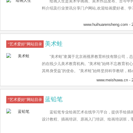
绘画人生是美术学画画、美术作品发布、古今中
料介绍及行业资讯分享门户网站,欢迎绘画爱好者、学
www.huihuarensheng.com
- 
美术蛙
“艺术爱好”网站目录
“美术蛙”隶属于北京画视界教育科技有限公司，
的在线少儿美术教育机构。“美术蛙”始终不忘教育初
其终身受益”的使命。 “美术蛙”始终坚持科学教研，
自主研发针对4--15岁孩子的线上少儿美术课程体系
www.meishuwa.cn
- 
求，形成了科学的美术教育方法和体系。课程体系进
专业性，又注重互动性和趣味性，致力于打造更贴合
蓝铅笔
儿美术课。
“艺术爱好”网站目录
蓝铅笔专业绘画艺术在线学习平台，提供手绘插
设计教程、插画培训、原画入门培训、绘画培训班，