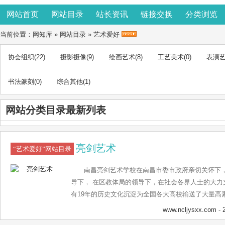
网站首页
网站目录
站长资讯
链接交换
分类浏览
当前位置：
网知库
»
网站目录
»
艺术爱好
协会组织
(22)
摄影摄像
(9)
绘画艺术
(8)
工艺美术
(0)
表演
书法篆刻
(0)
综合其他
(1)
网站分类目录最新列表
亮剑艺术
“艺术爱好”网站目录
南昌亮剑艺术学校在南昌市委市政府亲切关怀下
导下， 在区教体局的领导下，在社会各界人士的大力
有19年的历史文化沉淀为全国各大高校输送了大量高
老牌艺术学校。
www.ncljysxx.com
- 