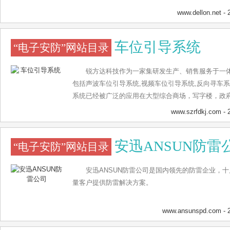
国外售后服务机构，业务遍及国内外数十个国家。
www.dellon.net
- 
车位引导系统
“电子安防”网站目录
锐方达科技作为一家集研发生产、销售服务于一
包括声波车位引导系统,视频车位引导系统,反向寻车
系统已经被广泛的应用在大型综合商场，写字楼，政
车场，解决了车主在大型地下车场内停车后，找不到
www.szrfdkj.com
- 
统全国统一服务热线：4006758308。
安迅ANSUN防雷
“电子安防”网站目录
安迅ANSUN防雷公司是国内领先的防雷企业，
量客户提供防雷解决方案。
www.ansunspd.com
- 