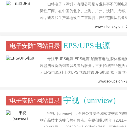
山特电子（深圳）有限公司是专业从事不间断电源
际性厂商。在中国的北京、上海、广州、沈阳、成都
构，研发和生产基地设在广东深圳，产品范围从后备500
列，能满足不同行业用户的需求。
www.inter-sky.cn
- 
EPS/UPS电源
“电子安防”网站目录
专注于UPS电源,EPS电源,铅酸蓄电池,胶体蓄
境监测设备的销售以及售后服务，主要代理产品包括：山
为UPS电源,科士达UPS电源,维谛UPS电源,松下蓄
电池,理士蓄电池,华为通信电源,维谛精密空调,科士
www.sd-ups.cn
- 
来电咨询：15811060681
宇视（uniview）
“电子安防”网站目录
宇视（uniview），全球公共安全和智能交通
联产品技术为核心的引领者。宇视创业8周年（2011～2