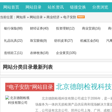
网站首页
网站目录
站长资讯
链接交换
分类浏览
当前位置：
网知库
»
网站目录
»
商业经济
»
电子安防
银行保险
(88)
财经证券
(40)
投资理财
(12)
商业贸易
(16)
商
礼品玩具
(22)
珠宝眼镜
(9)
纺织皮革
(27)
机械五金
(56)
汽
造纸轻工
(11)
农林牧渔
(18)
企业黄页
(105)
网站分类目录最新列表
北京德朗检视科技
“电子安防”网站目录
北京德朗检视科技有限公司成立于2006年，是
场服务为一体的无损检测产品供应商和现场解决方案提
工，公司设有北京公司、郑州公司上海、广州、成都