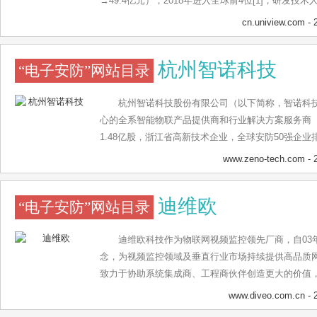
→49.4亿元），2018年进入全球前4位[1]，研发技
杭州、深圳、西安、济南、天津、武汉设有研发机构，
cn.uniview.com
- 
安防设备的全球智能制造基地。 宇视专利申请总数20
增1件发明专利申请[2]，涵盖了光机电、图像处理、
杭州智诺科技
“电子安防”网站目录
维度。我们每年将超过10%的营收投入研发，为可持
防行业唯一的AIoT操作系统IMOS[3]，在大数据
取得连续应用落地。
杭州智诺科技股份有限公司（以下简称，智诺科技
心的全系智能物联产品提供商和行业解决方案服务商（股
1.48亿股，浙江省高新技术企业，全球安防50强企业
提供包括人脸识别、车牌识别、行为识别等系列视频智
www.zeno-tech.com
- 
大数据分析和挖掘及应用、物联网技术应用以及城市
慧金融、智慧城市、雪亮工程、智慧工地、智慧园区
迪维欧
“电子安防”网站目录
等多个领域，是全球智能视频产品和行业平台解决方案
全球视频监控数字化、网络化、高清化、AI+细分行
者。公司创始人王增锹先生是16路嵌入式硬盘录像机发
迪维欧科技作为物联网视频监控领先厂商，自03
司针对AI+金融行业的智能化产品不断升级优化，目
念，为视频监控领域及垂直行业市场持续提供高品质
线，包括人脸检测、人脸识别、行为分析等特色应用
致力于协助系统集成商、工程商伙伴创造更大的价值
服务。
www.diveo.com.cn
- 