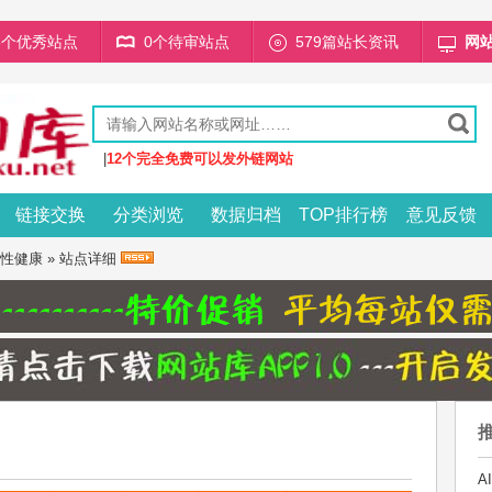
68个优秀站点
0个待审站点
579篇站长资讯
网
|
12个完全免费可以发外链网站
链接交换
分类浏览
数据归档
TOP排行榜
意见反馈
性健康
» 站点详细