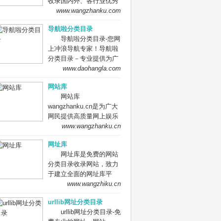
收录国内外、各行业优秀
网站，旨在为用户提供更
www.wangzhanku.com
全面的网站分类目录检
导航啦分类目录
索、优秀网站参考、网站
导航啦分类目录-您网
推广服务、网站黄页、网
上冲浪导航专家！导航啦
上娱乐冲浪导航网站。
分类目录－专业提供为广
大站长收录的开放式网站
www.daohangla.com
分类目录平台，收集国内
网站库
外、各行业优秀正规网站,
网站库
全人工编辑收录，为百
wangzhanku.cn是为广大
度、谷歌、有道、搜狗、
网民提供高质量网上娱乐
必应等搜索引擎提供索引
冲浪导航网站，汇聚众多
www.wangzhanku.cn
参考, 同时也是站长推广
高质量娱乐、工作、学习
网站值得信任选择的平
网址库
等网站让广大网民轻松畅
台。
网址库是免费的网站
游互联网，同时面向广大
分类目录收录网站，致力
互联网站长提供免费的网
于建立全面的网址库平
址收录、免费网站收录、
台：免费收录网站、网
www.wangzhiku.cn
免费外链平台。
址；收录国内外各行业优
urllib网址分类目录
秀的网站网址,让你轻松畅
urllib网址分类目录-免
游互联网，找到您想要的