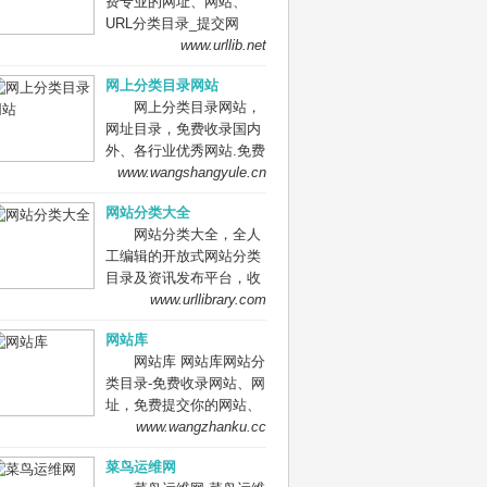
费专业的网址、网站、
网站、信息资源；加入网
URL分类目录_提交网
址库让我们共同成长。网
址、网站、URL到我们的
www.urllib.net
址库!网址酷！上网，您需
网站。
要网址库! 网址大全，实
网上分类目录网站
用网址一网打尽！
网上分类目录网站，
网址目录，免费收录国内
外、各行业优秀网站.免费
收录网站、网址，免费提
www.wangshangyule.cn
交你的网站.
网站分类大全
网站分类大全，全人
工编辑的开放式网站分类
目录及资讯发布平台，收
录国内外、各行业优秀网
www.urllibrary.com
站，旨在为用户提供网站
网站库
分类目录网站检索、优秀
网站库 网站库网站分
网站目录参考、网站优化
类目录-免费收录网站、网
推广及互联网资讯服务。
址，免费提交你的网站、
网址到网站库,网站免费收
www.wangzhanku.cc
录,网址提交,网址提交入
菜鸟运维网
口,网站网址大全，