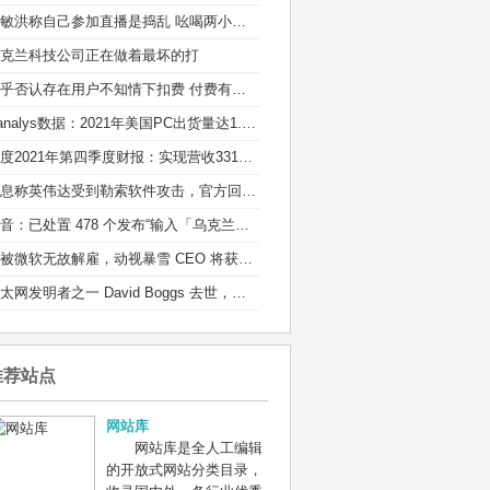
俞敏洪称自己参加直播是捣乱 吆喝两小时销售额100多万
克兰科技公司正在做着最坏的打
知乎否认存在用户不知情下扣费 付费有标准的通知流程
Canalys数据：2021年美国PC出货量达1.35亿台
百度2021年第四季度财报：实现营收331亿元
消息称英伟达受到勒索软件攻击，官方回应：正在调查
抖音：已处置 478 个发布“输入「乌克兰」有爆炸特效”等不实信息的违规账号
若被微软无故解雇，动视暴雪 CEO 将获得近 1 亿元离职补偿
以太网发明者之一 David Boggs 去世，享年 71 岁：他的成果造福了全球用户
推荐站点
网站库
网站库是全人工编辑
的开放式网站分类目录，