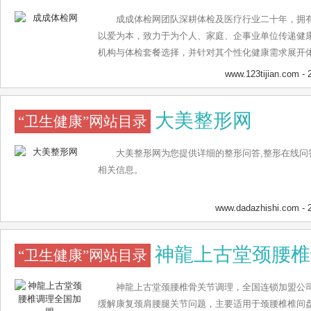
工4000余名、两院院士3人、临床和医技科室53个、
点专科29个、博士点32个、硕士点26个、国家级继
成成体检网团队深耕体检及医疗行业二十年，拥
培范化培训专业基地19个、国家专科医师规范化培训试
以爱为本，致力于为个人、家庭、企事业单位传递健
余张，年手术量58904人次、年出院病人10万余人次
机构与体检套餐选择，并针对其个性化健康需求展开
统先进集体”、“中央国家机关先进基层党组织”、“全
www.123tijian.com
- 
同时，医院还承担着支援老少边穷地区、国家重要活
协和人以执着的医志、高尚的医德、精湛的医术和严
大美整形网
的协和人在迈向百年的新征程中，将始终秉承“以人民
“卫生健康”网站目录
向，不忘初心，砥砺前行,向着建设“中国特色、世界一
址 北京协和医院地址共有两个，分为东院和西院。 
大美整形网为您提供详细的整形问答,整形在线问
号。 西院地址：北京市西城区大木仓胡同41号
相关信息。
www.dadazhishi.com
- 
神龍上古堂颈腰椎
“卫生健康”网站目录
神龍上古堂颈腰椎骨关节调理，全国连锁加盟公
缓解康复颈肩腰腿关节问题，主要适用于颈腰椎椎间