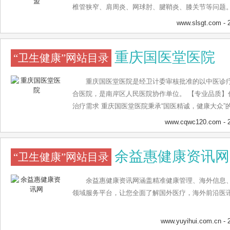
椎管狭窄、肩周炎、网球肘、腱鞘炎、膝关节等问题
咨询热线：400一8837796。
www.slsgt.com
- 
重庆国医堂医院
“卫生健康”网站目录
重庆国医堂医院是经卫计委审核批准的以中医诊
合医院，是南岸区人民医院协作单位。 【专业品质】
治疗需求 重庆国医堂医院秉承“国医精诚，健康大众
中医特色，努力继承和发扬中医药优势，在技术上追
www.cqwc120.com
- 
美，在信誉上追求诚信可靠。常年开设胃肠科、肝胆
的满足患者不同的治疗需求，是百姓放心就诊的医院
余益惠健康资讯网
“卫生健康”网站目录
余益惠健康资讯网涵盖精准健康管理、海外信息
领域服务平台，让您全面了解国外医疗，海外前沿医
www.yuyihui.com.cn
- 