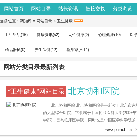
网站首页
网站目录
站长资讯
链接交换
分类浏览
当前位置：
网知库
»
网站目录
»
卫生健康
卫生组织
(16)
健康资讯
(52)
两性健康
(9)
心理健康
(10)
医
药品器械
(0)
养生保健
(12)
塑身减肥
(11)
网站分类目录最新列表
北京协和医院
“卫生健康”网站目录
北京协和医院 北京协和医院是一所位于北京市东
的大型综合医院。它隶属于中国协和医科大学(2006
学部)，是其临床医学院，同时也是中国医学科学院的
卫生部指定的诊治疑难重症的技术指导中心之一。北
www.pumch.cn
- 
名。医院成立于1921年。现任院长赵玉沛。北京协