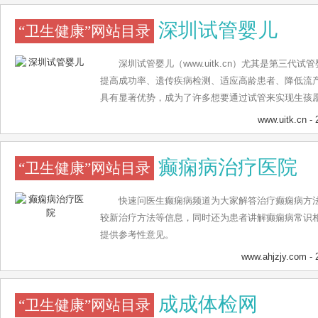
的单位，医院专门设立外宾和高干门诊部，开设专门的
深圳试管婴儿
“卫生健康”网站目录
7月28日被中国奥委会定为“国家队运动员医疗服务指定医院
复旦大学医院管理研究所正式发布了《2016年度中国
院专科声誉排行榜》，北京协和医院名列榜首 。 201
深圳试管婴儿（www.uitk.cn）尤其是第三代
布为首批肿瘤多学科诊疗试点医院。 [2] 2019年11月
提高成功率、遗传疾病检测、适应高龄患者、降低流
排行榜》发布，北京协和居首。 医院简介 北京协和
具有显著优势，成为了许多想要通过试管来实现生孩
的现代化综合三级甲等医院，是国家卫生健康委指定
试管婴儿的费用及第三代试管婴儿的陈功率相关问题
www.uitk.cn
- 
早承担高干保健和外宾医疗任务的医院之一，也是高
国家级示范基地，临床医学研究和技术创新的国家级
癫痫病治疗医院
“卫生健康”网站目录
雄厚、特色专科突出、多学科综合优势强大享誉海内
布的“中国医院排行榜”中连续十年名列榜首。 医院建成
办。建院之初，就志在“建成亚洲最好的医学中心”。9
快速问医生癫痫病频道为大家解答治疗癫痫病方法
奋、奉献”的协和精神和兼容并蓄的特色文化风格，创立
较新治疗方法等信息，同时还为患者讲解癫痫病常识
育理念，形成了以“教授、病案、图书馆”著称的协和“
提供参考性意见。
等一代医学大师和多位中国现代医学的领军人物，创建
www.ahjzjy.com
- 
专科医院。在总结90多年发展经验的基础上，创新性
意度；待同事如家人，提高员工幸福感”的办院理念；
成成体检网
年协和内涵和发展愿景。 目前，医院共有4个院区、
“卫生健康”网站目录