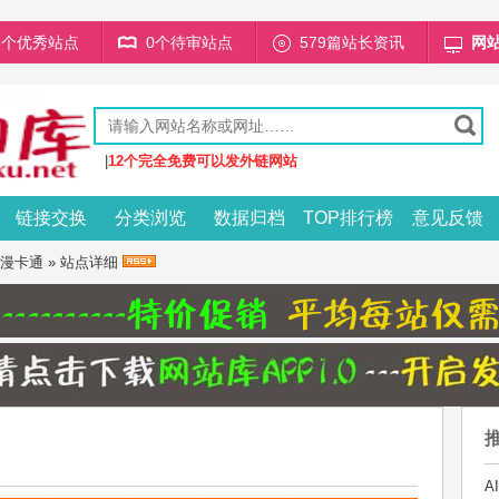
68个优秀站点
0个待审站点
579篇站长资讯
网
|
12个完全免费可以发外链网站
链接交换
分类浏览
数据归档
TOP排行榜
意见反馈
漫卡通
» 站点详细