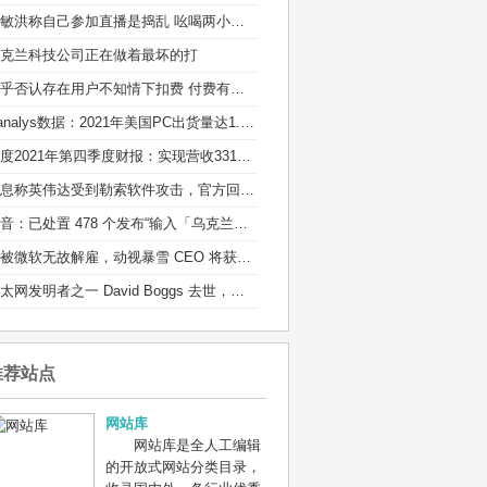
俞敏洪称自己参加直播是捣乱 吆喝两小时销售额100多万
克兰科技公司正在做着最坏的打
知乎否认存在用户不知情下扣费 付费有标准的通知流程
Canalys数据：2021年美国PC出货量达1.35亿台
百度2021年第四季度财报：实现营收331亿元
消息称英伟达受到勒索软件攻击，官方回应：正在调查
抖音：已处置 478 个发布“输入「乌克兰」有爆炸特效”等不实信息的违规账号
若被微软无故解雇，动视暴雪 CEO 将获得近 1 亿元离职补偿
以太网发明者之一 David Boggs 去世，享年 71 岁：他的成果造福了全球用户
推荐站点
网站库
网站库是全人工编辑
的开放式网站分类目录，