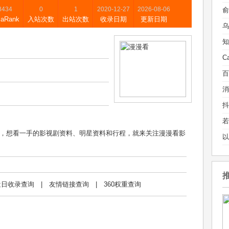
8434
0
1
2020-12-27
2026-08-06
xaRank
入站次数
出站次数
收录日期
更新日期
乌
，想看一手的影视剧资料、明星资料和行程，就来关注漫漫看影
近日收录查询
|
友情链接查询
|
360权重查询