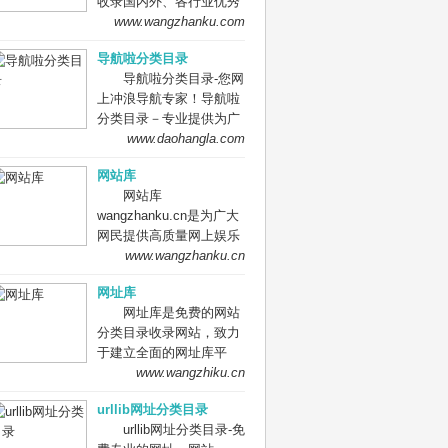
收录国内外、各行业优秀
网站，旨在为用户提供更
www.wangzhanku.com
全面的网站分类目录检
导航啦分类目录
索、优秀网站参考、网站
导航啦分类目录-您网
推广服务、网站黄页、网
上冲浪导航专家！导航啦
上娱乐冲浪导航网站。
分类目录－专业提供为广
大站长收录的开放式网站
www.daohangla.com
分类目录平台，收集国内
网站库
外、各行业优秀正规网站,
网站库
全人工编辑收录，为百
wangzhanku.cn是为广大
度、谷歌、有道、搜狗、
网民提供高质量网上娱乐
必应等搜索引擎提供索引
冲浪导航网站，汇聚众多
www.wangzhanku.cn
参考, 同时也是站长推广
高质量娱乐、工作、学习
网站值得信任选择的平
网址库
等网站让广大网民轻松畅
台。
网址库是免费的网站
游互联网，同时面向广大
分类目录收录网站，致力
互联网站长提供免费的网
于建立全面的网址库平
址收录、免费网站收录、
台：免费收录网站、网
www.wangzhiku.cn
免费外链平台。
址；收录国内外各行业优
urllib网址分类目录
秀的网站网址,让你轻松畅
urllib网址分类目录-免
游互联网，找到您想要的