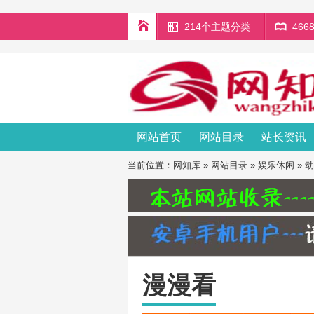
214个主题分类
46
网站首页
网站目录
站长资讯
当前位置：
网知库
»
网站目录
»
娱乐休闲
»
动
漫漫看