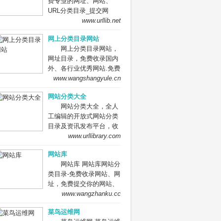
费专业的网址、网站、
网站、信息资源；加入网
URL分类目录_提交网
址库让我们共同成长。网
址、网站、URL到我们的
www.urllib.net
址库!网址酷！上网，您需
网站。
要网址库! 网址大全，实
网上分类目录网站
用网址一网打尽！
网上分类目录网站，
网址目录，免费收录国内
外、各行业优秀网站.免费
收录网站、网址，免费提
www.wangshangyule.cn
交你的网站.
网站分类大全
网站分类大全，全人
工编辑的开放式网站分类
目录及资讯发布平台，收
录国内外、各行业优秀网
www.urllibrary.com
站，旨在为用户提供网站
网站库
分类目录网站检索、优秀
网站库 网站库网站分
网站目录参考、网站优化
类目录-免费收录网站、网
推广及互联网资讯服务。
址，免费提交你的网站、
网址到网站库,网站免费收
www.wangzhanku.cc
录,网址提交,网址提交入
菜鸟运维网
口,网站网址大全，