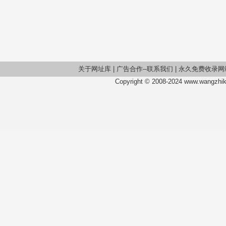
关于网址库
|
广告合作--联系我们
|
永久免费收录网
Copyright © 2008-2024 www.wangzhiku