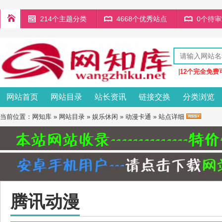
214个主题分类
4668个优秀站点
0个待
|
12个完全免费
网站首页
网站目录
站长资讯
链接交换
分类浏览
当前位置：
网知库
»
网站目录
»
娱乐休闲
»
动漫卡通
» 站点详细
腾讯动漫