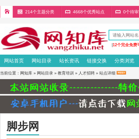
214个主题分类
4668个优秀站点
0个待
|
12个完全免费
网站首页
网站目录
站长资讯
链接交换
分类浏览
当前位置：
网知库
»
网站目录
»
教育培训
»
人才招聘
» 站点详细
脚步网