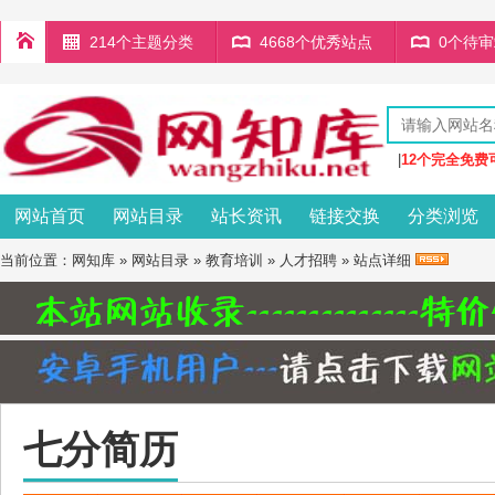
214个主题分类
4668个优秀站点
0个待
|
12个完全免费
网站首页
网站目录
站长资讯
链接交换
分类浏览
当前位置：
网知库
»
网站目录
»
教育培训
»
人才招聘
» 站点详细
七分简历