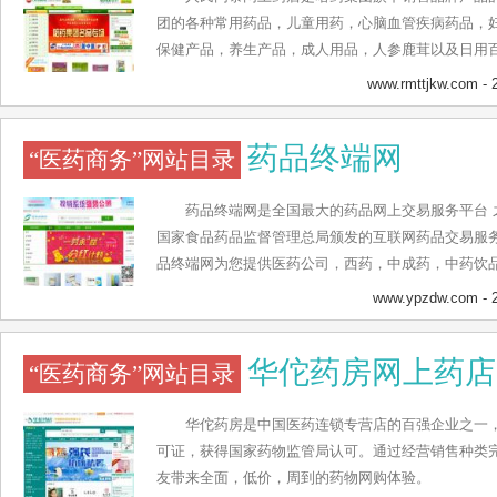
团的各种常用药品，儿童用药，心脑血管疾病药品，
保健产品，养生产品，成人用品，人参鹿茸以及日用百
强药业品牌，以及亚洲500强企业，拥有多年的制药
www.rmttjkw.com
- 
断努力，创新获得了广大药物使用者的信赖，成为医
的销售服务，为更多老百姓提供生活服务平台，为更
药品终端网
“医药商务”网站目录
道。 人民同泰网上药店以诚信为本，坚持哈药品牌的
的购药体验。网站提供24小时客户服务，以及专业的
药品终端网是全国最大的药品网上交易服务平台 
国家食品药品监督管理总局颁发的互联网药品交易服务资格
品终端网为您提供医药公司，西药，中成药，中药饮
品，消毒用品，日用品，预包装食品等药品网上批发信
www.ypzdw.com
- 
全，网上药店哪个好？就上全国最大的药品网-药品终
华佗药房网上药店
“医药商务”网站目录
华佗药房是中国医药连锁专营店的百强企业之一
可证，获得国家药物监管局认可。通过经营销售种类
友带来全面，低价，周到的药物网购体验。