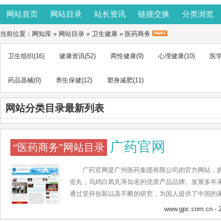
网站首页
网站目录
站长资讯
链接交换
分类浏览
当前位置：
网知库
»
网站目录
»
卫生健康
»
医药商务
卫生组织
(16)
健康资讯
(52)
两性健康
(9)
心理健康
(10)
医
药品器械
(0)
养生保健
(12)
塑身减肥
(11)
网站分类目录最新列表
广药官网
“医药商务”网站目录
广药官网是广州医药集团有限公司的官方网站，
造丸，乌鸡白凤丸等知名的优质产品品牌。发展多年
通过坚持创新以及不断的研究，为国人提供了中国的家
经过国家药物药品监管部门审批，拥有合格制药，并
www.gpc.com.cn
- 
格把关的良心企业。