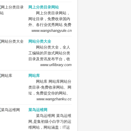
网站。
要网址库! 网址大全，实
网上分类目录网站
用网址一网打尽！
网上分类目录网站，
网址目录，免费收录国内
外、各行业优秀网站.免费
收录网站、网址，免费提
www.wangshangyule.cn
交你的网站.
网站分类大全
网站分类大全，全人
工编辑的开放式网站分类
目录及资讯发布平台，收
录国内外、各行业优秀网
www.urllibrary.com
站，旨在为用户提供网站
网站库
分类目录网站检索、优秀
网站库 网站库网站分
网站目录参考、网站优化
类目录-免费收录网站、网
推广及互联网资讯服务。
址，免费提交你的网站、
网址到网站库,网站免费收
www.wangzhanku.cc
录,网址提交,网址提交入
菜鸟运维网
口,网站网址大全，
菜鸟运维网 菜鸟运维
网,是集初级小白学习的运
维网站，网站涵盖：IT运