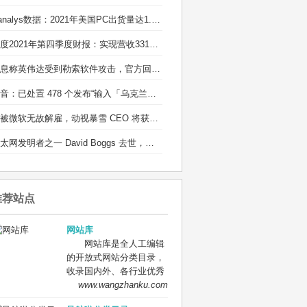
Canalys数据：2021年美国PC出货量达1.35亿台
百度2021年第四季度财报：实现营收331亿元
消息称英伟达受到勒索软件攻击，官方回应：正在调查
抖音：已处置 478 个发布“输入「乌克兰」有爆炸特效”等不实信息的违规账号
若被微软无故解雇，动视暴雪 CEO 将获得近 1 亿元离职补偿
以太网发明者之一 David Boggs 去世，享年 71 岁：他的成果造福了全球用户
推荐站点
网站库
网站库是全人工编辑
的开放式网站分类目录，
收录国内外、各行业优秀
网站，旨在为用户提供更
www.wangzhanku.com
全面的网站分类目录检