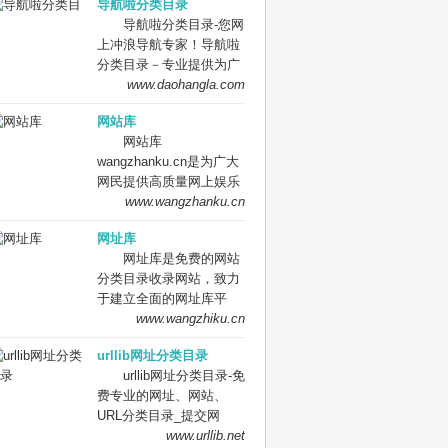
导航啦分类目录
索、优秀网站参考、网站
导航啦分类目录-您网
推广服务、网站黄页、网
上冲浪导航专家！导航啦
上娱乐冲浪导航网站。
分类目录－专业提供为广
大站长收录的开放式网站
www.daohangla.com
分类目录平台，收集国内
网站库
外、各行业优秀正规网站,
网站库
全人工编辑收录，为百
wangzhanku.cn是为广大
度、谷歌、有道、搜狗、
网民提供高质量网上娱乐
必应等搜索引擎提供索引
冲浪导航网站，汇聚众多
www.wangzhanku.cn
参考, 同时也是站长推广
高质量娱乐、工作、学习
网站值得信任选择的平
网址库
等网站让广大网民轻松畅
台。
网址库是免费的网站
游互联网，同时面向广大
分类目录收录网站，致力
互联网站长提供免费的网
于建立全面的网址库平
址收录、免费网站收录、
台：免费收录网站、网
www.wangzhiku.cn
免费外链平台。
址；收录国内外各行业优
urllib网址分类目录
秀的网站网址,让你轻松畅
urllib网址分类目录-免
游互联网，找到您想要的
费专业的网址、网站、
网站、信息资源；加入网
URL分类目录_提交网
址库让我们共同成长。网
址、网站、URL到我们的
www.urllib.net
址库!网址酷！上网，您需