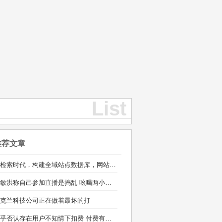
List
推荐文章
AI检索时代，构建全域站点数据库，网站库上线运营
俞敏洪称自己参加直播是捣乱 吆喝两小时销售额100多万
克兰科技公司正在做着最坏的打
知乎否认存在用户不知情下扣费 付费有标准的通知流程