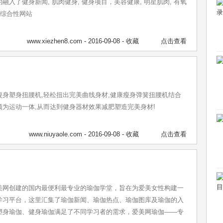
融入了健身新闻, 肌肉健身, 健身项目，美容健康, 明星肌肉, 有氧
个综合性网站
www.xiezhen8.com
- 2016-09-08 -
收藏
点击查看
瘦身塑身扭腰机,轻松扭出完美曲线身材,健康瘦身弹簧扭腰机结合
为运动一体,从而达到健身器材效果减肥塑造完美身材!
www.niuyaole.com
- 2016-09-08 -
收藏
点击查看
美网创建的国内最便利最专业的瑜伽学堂，旨在为爱美女性构建一
学习平台，这里汇集了瑜伽新闻、瑜伽热点、瑜伽图库及瑜伽的入
塑身瑜伽、健身瑜伽满足了不同学习者的需求，爱美网瑜伽——专