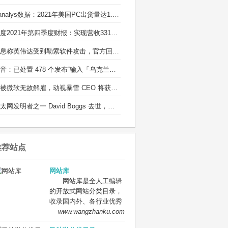
Canalys数据：2021年美国PC出货量达1.35亿台
百度2021年第四季度财报：实现营收331亿元
消息称英伟达受到勒索软件攻击，官方回应：正在调查
抖音：已处置 478 个发布“输入「乌克兰」有爆炸特效”等不实信息的违规账号
若被微软无故解雇，动视暴雪 CEO 将获得近 1 亿元离职补偿
以太网发明者之一 David Boggs 去世，享年 71 岁：他的成果造福了全球用户
推荐站点
网站库
网站库是全人工编辑
的开放式网站分类目录，
收录国内外、各行业优秀
网站，旨在为用户提供更
www.wangzhanku.com
全面的网站分类目录检