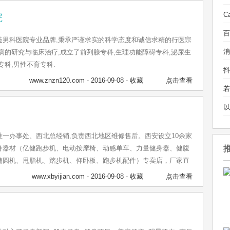
、阳明、仲盛世界商城、古美、南方商城、万源城、七宝、中山公
院
川、万里、西郊百联、平凉、五角场、宝山、四川路、慧芝湖、溧
逸湾、城市、南京西路店、黄浦丽园、徐汇、田林、东方剑桥、凤
造男科医院专业品牌,秉承严谨求实的科学态度和诚信求精的行医宗
、陆家嘴、陆家嘴中央公寓、大华锦绣、世博村未来健身馆、金
病的研究与临床治疗,成立了前列腺专科,生理功能障碍专科,泌尿生
、证大、浦东万达、阳光、联洋等会所，会馆内大多配备国际器械
专科,男性不育专科.
Matrix等。
www.znzn120.com
- 2016-09-08 -
收藏
点击查看
唯一办事处、西北总经销,负责西北地区维修售后。西安设立10余家
身器材（亿健跑步机、电动按摩椅、动感单车、力量健身器、健腹
椭圆机、甩脂机、踏步机、仰卧板、跑步机配件）专卖店，厂家直
来公司体验，洽谈。
www.xbyijian.com
- 2016-09-08 -
收藏
点击查看