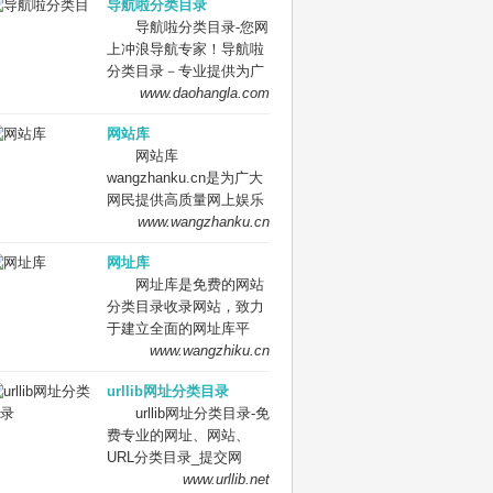
导航啦分类目录
索、优秀网站参考、网站
导航啦分类目录-您网
推广服务、网站黄页、网
上冲浪导航专家！导航啦
上娱乐冲浪导航网站。
分类目录－专业提供为广
大站长收录的开放式网站
www.daohangla.com
分类目录平台，收集国内
网站库
外、各行业优秀正规网站,
网站库
全人工编辑收录，为百
wangzhanku.cn是为广大
度、谷歌、有道、搜狗、
网民提供高质量网上娱乐
必应等搜索引擎提供索引
冲浪导航网站，汇聚众多
www.wangzhanku.cn
参考, 同时也是站长推广
高质量娱乐、工作、学习
网站值得信任选择的平
网址库
等网站让广大网民轻松畅
台。
网址库是免费的网站
游互联网，同时面向广大
分类目录收录网站，致力
互联网站长提供免费的网
于建立全面的网址库平
址收录、免费网站收录、
台：免费收录网站、网
www.wangzhiku.cn
免费外链平台。
址；收录国内外各行业优
urllib网址分类目录
秀的网站网址,让你轻松畅
urllib网址分类目录-免
游互联网，找到您想要的
费专业的网址、网站、
网站、信息资源；加入网
URL分类目录_提交网
址库让我们共同成长。网
址、网站、URL到我们的
www.urllib.net
址库!网址酷！上网，您需