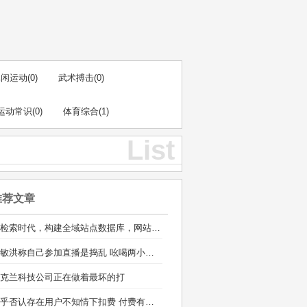
休闲运动
(0)
武术搏击
(0)
运动常识
(0)
体育综合
(1)
List
推荐文章
AI检索时代，构建全域站点数据库，网站库上线运营
俞敏洪称自己参加直播是捣乱 吆喝两小时销售额100多万
克兰科技公司正在做着最坏的打
知乎否认存在用户不知情下扣费 付费有标准的通知流程