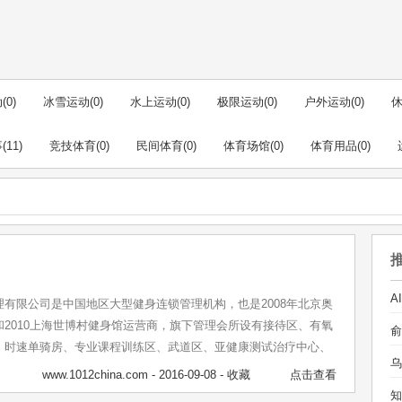
动
(0)
冰雪运动
(0)
水上运动
(0)
极限运动
(0)
户外运动
(0)
事
(11)
竞技体育
(0)
民间体育
(0)
体育场馆
(0)
体育用品
(0)
有限公司是中国地区大型健身连锁管理机构，也是2008年北京奥
2010上海世博村健身馆运营商，旗下管理会所设有接待区、有氧
、时速单骑房、专业课程训练区、武道区、亚健康测试治疗中心、
乌
专卖区、更衣区、淋浴区、蒸汽桑拿区、运动营养吧、网吧、室内
www.1012china.com
- 2016-09-08 -
收藏
点击查看
中心、SPA等。一兆韦德健身管理有限公司在上海地区开设有白马