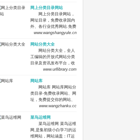
网站。
要网址库! 网址大全，实
网上分类目录网站
用网址一网打尽！
网上分类目录网站，
网址目录，免费收录国内
外、各行业优秀网站.免费
收录网站、网址，免费提
www.wangshangyule.cn
交你的网站.
网站分类大全
网站分类大全，全人
工编辑的开放式网站分类
目录及资讯发布平台，收
录国内外、各行业优秀网
www.urllibrary.com
站，旨在为用户提供网站
网站库
分类目录网站检索、优秀
网站库 网站库网站分
网站目录参考、网站优化
类目录-免费收录网站、网
推广及互联网资讯服务。
址，免费提交你的网站、
网址到网站库,网站免费收
www.wangzhanku.cc
录,网址提交,网址提交入
菜鸟运维网
口,网站网址大全，
菜鸟运维网 菜鸟运维
网,是集初级小白学习的运
维网站，网站涵盖：IT运