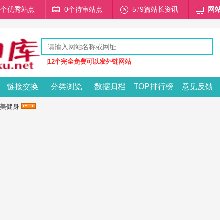
68个优秀站点
0个待审站点
579篇站长资讯
网
|
12个完全免费可以发外链网站
链接交换
分类浏览
数据归档
TOP排行榜
意见反馈
美健身