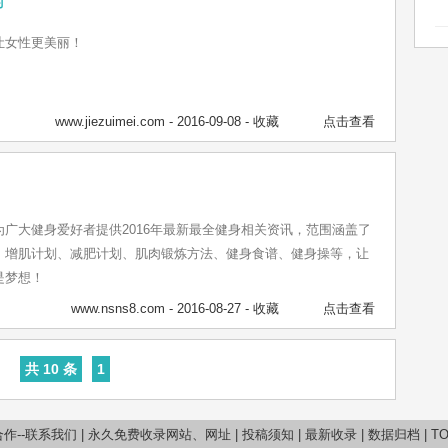
让女性更美丽！
www.jiezuimei.com
- 2016-09-08 -
收藏
点击查看
广大健身爱好者提供2016年最新最全健身相关资讯，范围涵盖了
、增肌计划、减肥计划、肌肉锻炼方法、健身食谱、健身操等，让
是梦想！
www.nsns8.com
- 2016-08-27 -
收藏
点击查看
共 10 条
1
作--联系我们
|
永久免费收录网站、网址
|
投稿须知
|
最新收录
|
数据归档
|
T