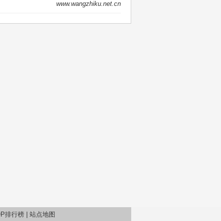
维,系统运维
www.wangzhiku.net.cn
windows,linux,mac os, 网
络运维,开源CMS,IT规章
制度,科技信息等。
OP排行榜
|
站点地图