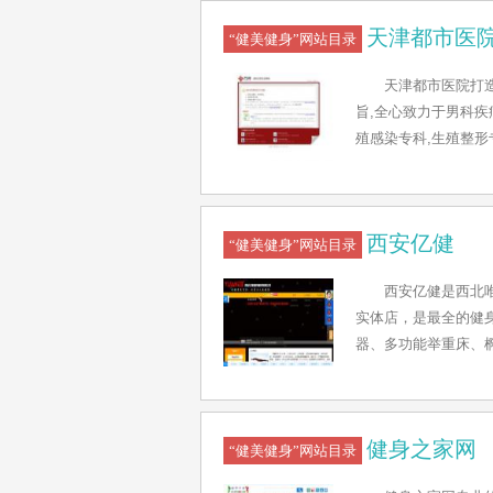
花园、春申、燕南园
天津都市医
园、中远两湾城、梅
“健美健身”网站目录
阳华府、创智坊、香
天津都市医院打
阳路、华润时代广场
旨,全心致力于男科疾
山、三林、尚东国际
殖感染专科,生殖整形
品牌，如Technogym,
西安亿健
“健美健身”网站目录
西安亿健是西北
实体店，是最全的健
器、多功能举重床、
销。欢迎广大人士前
健身之家网
“健美健身”网站目录