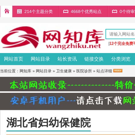
214个主题分类
4668个优秀站点
0个待
|
12个完全免费
网站首页
网站目录
站长资讯
链接交换
分类浏览
当前位置：
网知库
»
网站目录
»
卫生健康
»
医院诊所
» 站点详细
湖北省妇幼保健院