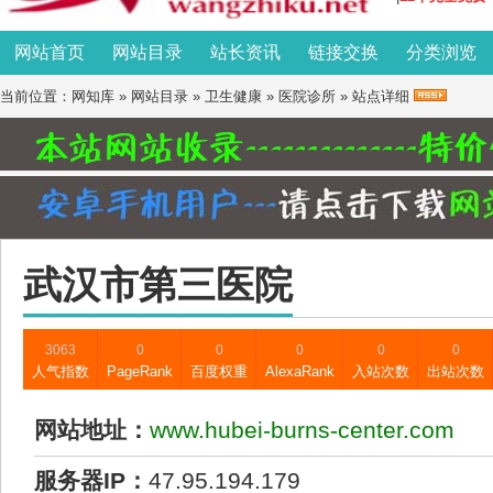
网站首页
网站目录
站长资讯
链接交换
分类浏览
当前位置：
网知库
»
网站目录
»
卫生健康
»
医院诊所
» 站点详细
武汉市第三医院
3063
0
0
0
0
0
人气指数
PageRank
百度权重
AlexaRank
入站次数
出站次数
网站地址：
www.hubei-burns-center.com
服务器IP：
47.95.194.179