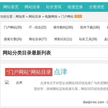
网站首页
网站目录
站长资讯
链接交换
分类浏览
当前位置：
网知库
»
网站目录
»
电脑网络
»
门户网站
门户网站
(35)
IT - 综合
(22)
硬件数码
(185)
软件下载
(180)
搜索引擎
(26)
网址目录
(77)
博客社区
(11)
站长工具
(28)
桌
网站分类目录最新列表
点津
“门户网站”网站目录
点津专注于外贸企业网站SEO优化推广与外贸网
受好评，营销网站定制筑巢引凤，网站SEO优化助您
dianjin-inc.com
- 