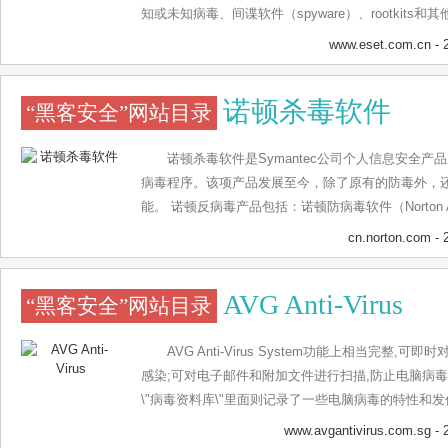
依据这套体系，采用“程序行为自主分析判定”技术，于
知或未知病毒、间谍软件（spyware）、rootkit
御软件。 2005年4月18日，微点主动防御软件获得
保护。ESET NOD32占用系统资源最少，侦测速
www.eset.com.cn
- 
2005年4月19日，微点主动防御软件获得北京市新
比其他任何防病毒产品获得了更多的Virus Bulletin 
证书》。东方微点在反病毒技术领域开创性的技术实践
为“德勤高科技快速成长500强”（Deloitte’s Technol
诺顿杀毒软件
“黑客安全”网站目录
动防御软件的研制成功，开创了我国反病毒技术发展
作伙伴网络，包括佳能、戴尔、微软等国际知名公司
微点主动防御软件拥有全部自主知识产权，其技术水
布里斯托尔（英国）、布宜诺斯艾利斯（阿根廷）、
软件的核心技术目前已拥有六项国家发明专利（发明专利1:2
国）等地均设有办事处，代理机构覆盖全球超过100
诺顿杀毒软件是Symantec公司个人信息安全
2:200910086689.3 发明专利3:200910086687.4 发明
病毒程序。该项产品发展至今，除了原有的防毒外，
利5:ZL200410103148.4 发明专利6:ZL2005100
能。 诺顿反病毒产品包括：诺顿防病毒软件（Norton A
限性等方面的准确把握，事关国家信息安全防护能力
（Norton Internet Security）、诺顿360（Norton 
cn.norton.com
- 
高素质的复合型专业人才队伍是世界各国政府及知名
Mac® 和移动设备提供行业领先的防病毒解决方案及最佳安
研人员充分认识到信息安全产品的创新性研发，关系
餐 - 帮助保护您的设备免受病毒、勒索软件、恶意软
AVG Anti-Virus
展保障以及国防安全等重要课题，我们拥有一批具备
“黑客安全”网站目录
调等IT业经验的项目经理和关键技术骨干，还拥有一
公司的市场开拓、营销管理人员，这是公司的中坚力
AVG Anti-Virus System功能上相当完整
争优势的基石。
感染;可对电子邮件和附加文件进行扫描,防止电脑病
\"病毒资料库\"里面则记录了一些电脑病毒的特性和发作
在电脑开机时侦测开机型病毒,防止开机型病毒感染.
www.avgantivirus.com.sg
- 
光盘机外,也可对网络磁碟进行扫瞄.在扫瞄时也可只