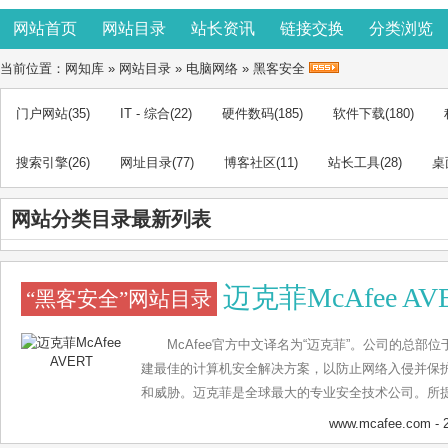
网站首页
网站目录
站长资讯
链接交换
分类浏览
当前位置：
网知库
»
网站目录
»
电脑网络
»
黑客安全
门户网站
(35)
IT - 综合
(22)
硬件数码
(185)
软件下载
(180)
搜索引擎
(26)
网址目录
(77)
博客社区
(11)
站长工具
(28)
桌
网站分类目录最新列表
迈克菲McAfee AV
“黑客安全”网站目录
McAfee官方中文译名为“迈克菲”。公司的总
建最佳的计算机安全解决方案，以防止网络入侵并保
和威胁。迈克菲是全球最大的专业安全技术公司。所
解决方案和服务，可为全球范围内的系统和网络提供
www.mcafee.com
- 
户和各种规模的企业防范恶意软件和新出现的网络威胁