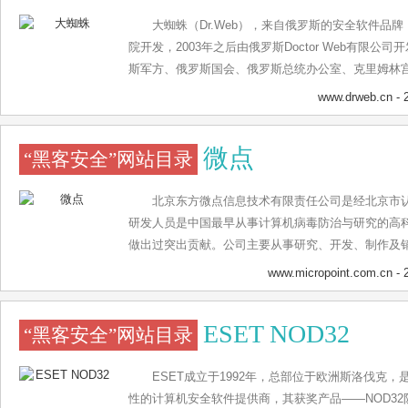
大蜘蛛（Dr.Web），来自俄罗斯的安全软件品牌
院开发，2003年之后由俄罗斯Doctor Web有限
斯军方、俄罗斯国会、俄罗斯总统办公室、克里姆林
数以万计的消费者...
www.drweb.cn
- 
微点
“黑客安全”网站目录
北京东方微点信息技术有限责任公司是经北京市
研发人员是中国最早从事计算机病毒防治与研究的高
做出过突出贡献。公司主要从事研究、开发、制作及
信息技术有限责任公司有一支专注于信息安全产品的
www.micropoint.com.cn
- 
较强的产品开发能力和市场推广能力，同时具有先进
的年轻队伍。 我国著名反病毒专家，公司总经理、总
ESET NOD32
“黑客安全”网站目录
实践，针对当前网络新病毒日益泛滥、频繁肆虐，特
后于病毒出现的现状，率先创立“监控并举、动态防护
防御产品的核心特征，必须以具备动态仿真反病毒专
ESET成立于1992年，总部位于欧洲斯洛伐克
定新病毒为基本诉求，以程序行为监控并举为机制保障
性的计算机安全软件提供商，其获奖产品——NOD3