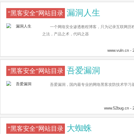
决方案的供应商。所有McAfee产品均以著名的防病毒研究
漏洞人生
“黑客安全”网站目录
为后盾，该机构可以保护McAfee消费者免受病毒的攻
的杀毒软件之一，McAfee防毒软件，除了操作界面更新
能合在一起，增加了许多新功能。除了帮你侦测和清除病
一个网络安全渗透教程博客，只为记录互联网历程
统，会常驻在System Tray，当从磁盘、网络上、E
之法，产品之术，代码之器
测文件的安全性。
www.vuln.cn
- 
吾爱漏洞
“黑客安全”网站目录
吾爱漏洞，国内最专业的网络黑客攻防技术学习
www.52bug.cn
- 
大蜘蛛
“黑客安全”网站目录