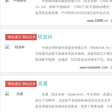
中国移动通信集团有限公司（英文名称：China Mobile 
的智慧云网一体化业务，从而进一步推动公司宽带通
Co.,Ltd，简称“中国移动”、“CMCC”或“中国移动通
的全面转型和升级。同时，鹏博士聚焦混合云、企业信
改革的总体部署，于2000年4月20日成立的中央企业。
能等业务，构建以云为基础的企业“云基建”， 助力中
公司进行公司制改制，企业类型由全民所有制企业变
www.10086.cn
- 
主研发的鹏云视讯系统，引领业界全高清1080P的
移动通信集团有限公司。中国移动是一家基于GSM、TDD
屏多用的跨界远程服务。截至目前，视频会议业务为
动通信运营商。 [1] 中国移动全资拥有中国移动（
供服务，2016 G20峰会、2020新冠疫情外交部会
联发科
国移动有限公司在国内31个省（自治区、直辖市）和
“网络通讯”网站目录
议，开创了世界视频会议史上的先河。 除此之外，鹏
纽约上市，主要经营移动语音、数据、宽带、IP电话
验室（ZJUArcLab）成立浙大ArcLab实验室-鹏
中国台湾联发科技股份有限公司（MediaTek.I
网国际联网单位经营权和国际出入口经营权。注册资本3
合作。共同布局5G、大数据、边缘计算、产业互联网
无线通讯及数字多媒体等技术领域。其提供的芯片整
万亿人民币，员工总数近50万人。 [2] 截止2019年1
术咨询等合作。 产业互联网 鹏博士工业互联网业务深
高清数字电视、光储存、DVD及蓝光等相关产品。联发
户，其中移动4G客户7.53亿户。有线宽带业务客户数1.8
处理、情感分析、图像理解，专注大数据的采集存储
证券交易所公开上市
感地带”、“神州行”、“全球通”、“动力100”、“G3”等品
www.mediatek.com
- 
升各行业的大数据技术创新能力，通过全面的信息可
牌“And!和”，标志着中国移动4G业务的正式启动，
掘、人群画像等，为政务、工业、金融、医疗、交通
人一步。2019年6月25日，中国移动发布5G品牌标识 [
提供一站式的大数据解决方案，为企业数字化运营提供
高通
“网络通讯”网站目录
500强排行榜发布，中国移动通信集团公司位列56位 [5
网技术能力，联合阿里研究院、深圳智能机器人研究
500强排行中，排名第8 [6] 。 [7] 2020年4月，
高通（英文名称：Qualcomm，中文简称：高
网、智慧城市研究院，开展工业物联网体系架构、技
创立于1985年，总部设于美国加利福尼亚州圣迭戈市，
工业互联网平台与智慧城市技术交流平台。
是全球领先的无线科技创新者，变革了世界连接、计