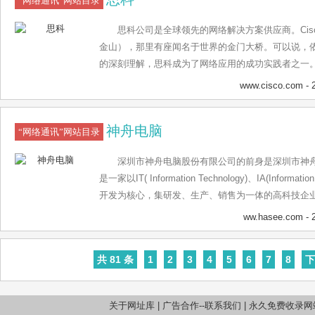
“网络通讯”网站目录
思科公司是全球领先的网络解决方案供应商。Cisco的名
金山），那里有座闻名于世界的金门大桥。可以说，
的深刻理解，思科成为了网络应用的成功实践者之一
的企业构筑网络间..
www.cisco.com
- 
神舟电脑
“网络通讯”网站目录
深圳市神舟电脑股份有限公司的前身是深圳市神舟
是一家以IT( Information Technology)、IA(Informa
开发为核心，集研发、生产、销售为一体的高科技企业
脑走过了一条从创立自有品牌的电脑整机，到实现自
ww.hasee.com
- 
式电脑、液晶一体电脑、LCD液晶显示器和智能电视
舟电脑总资产超过30亿元人民币，拥有深圳市神舟新
共 81 条
1
2
3
4
5
6
7
8
下
脑有限公司、深圳市神舟创新科技有限公司、深圳市
港有限公司5家下属子公司。深圳市神舟电脑股份有
雪岗工业区，这一区域汇集了包括华为、富士康、神舟
关于网址库
|
广告合作--联系我们
|
永久免费收录网
置十分优越。 架构 公司根据职责划分，设立了大中