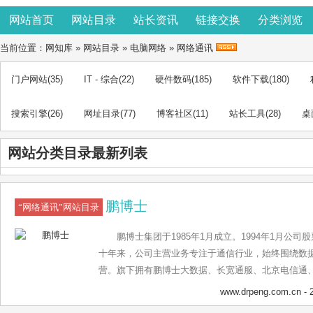
网站首页
网站目录
站长资讯
链接交换
分类浏览
当前位置：
网知库
»
网站目录
»
电脑网络
»
网络通讯
门户网站
(35)
IT - 综合
(22)
硬件数码
(185)
软件下载
(180)
搜索引擎
(26)
网址目录
(77)
博客社区
(11)
站长工具
(28)
桌
网站分类目录最新列表
鹏博士
“网络通讯”网站目录
鹏博士集团于1985年1月成立。1994年1月公
十年来，公司主营业务专注于通信行业，始终围绕数
营。旗下拥有鹏博士大数据、长宽通服、北京电信通
企业，全球员工2.3万人，覆盖中国及北美210余个城市
www.drpeng.com.cn
- 
客户提供服务。连续五年蝉联“互联网百强企业”榜单