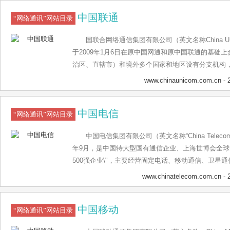
营商。 2019年是公司调整业务重心，积极转型升级
中国联通
通信服务、大数据中心、工业互联网、人工智能等领域
“网络通讯”网站目录
人”资源优势，深耕产业20年优秀的资源整合能力和
国联合网络通信集团有限公司（英文名称China Un
发，致力于为家庭端、企业端、政府端客户提供“资源+
于2009年1月6日在原中国网通和原中国联通的基础
现从基础设施（IaaS）、平台（PaaS），到软件（
治区、直辖市）和境外多个国家和地区设有分支机构
务。 大数据中心 鹏博士在北京、上海、广州、深圳
上海三地同时上市的电信运营企业，连续多年入选“世界
式部署了T3+或T4等级高标准数据中心机房，运营机房
www.chinaunicom.com.cn
- 
营GSM、WCDMA和FDD-LTE制式移动网络业务
运营机柜数约3万个，客户涉及金融、保险、互联网
服务业务，卫星国际专线业务、数据通信业务、网络
企业，是国内规模领先的电信中立数据中心厂商。鹏博
中国电信
通信信息业务相关的系统集成业务等。2009年1月6
“网络通讯”网站目录
运维、后台技术支持团队，提供全生命周期的服务与
国网络通信集团公司重组合并，新公司更名为中国联
运行。 鹏博士数据中心在20年运营中，结合自身优
中国电信集团有限公司（英文名称“China Teleco
并前的中国联通相区分，业界常以“新联通”进行称呼
HOMM模式（酒店运营管理模式），将自建自营逐步向
年9月，是中国特大型国有通信企业、上海世博会全球
界的通信网络，积极推进固定网络和移动网络的宽带
营”的模式转变，形成投资、合作模式的多元化，在销
500强企业\"，主要经营固定电话、移动通信、卫星
质信息通信服务。2009年1月，中国联通获得了当今
元化客户服务经验等方面都有突出优势。未来，鹏博
服务。 截至2019年12月，拥有固定电话用户1.10亿
泛、产业链最为完善的WCDMA制式的3G牌照，拥有“沃3
www.chinatelecom.com.cn
- 
经济带及粤港澳大湾区等核心区域继续拓展资源，预
户 1.5亿户；集团公司总资产7109.64亿元，员工总数40
著名客户品牌。 2018年2月11日，中国联通发布关
增加到12万个，大数据公司产值达100亿。 云网科
信部正式向中国电信发放5G商用牌照。 [2] 2020年
稿）及首期授予方案（草案修订稿）等一系列相关公
和团队力量，针对政企客户提供的新一代企业数字化
中国移动
家发展改革委等部门发起“数字化转型伙伴行动”倡议。
“网络通讯”网站目录
84788万股的限制性股票，约占当前公司股本总额的2.
络+MSP产品服务体系，联合合作伙伴，打造完善的
深圳为基地，在京津冀、长三角和粤港澳大湾区等重